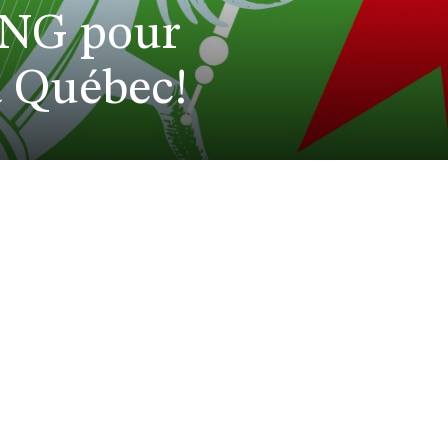
ANG pour
à Québec!